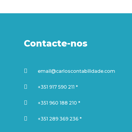
Contacte-nos

email@carloscontabilidade.com

+351 917 590 211 *

+351 960 188 210 *

+351 289 369 236 *