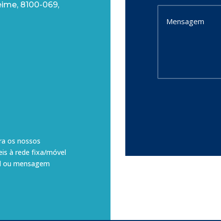
eime, 8100-069,
ra os nossos
eis à rede fixa/móvel
ail ou mensagem