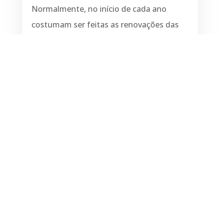
Normalmente, no início de cada ano
costumam ser feitas as renovações das
licenças de música ambiente (SPA –
Sociedade Portuguesa de Autores +
Passmúsica/Audiogest). De uma forma
geral, se um determinado
estabelecimento apenas transmitir sinal
de TV nos canais públicos...
lei mais
PRESUNÇÃO LEGAL DE FALSOS RECIBOS
VERDES